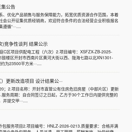
征集公告
系、优化产品销售与服务保障能力，拓宽优质资源合作范围，本着
社会公开征集优质经销商，欢迎符合条件的合法经营企业积极报名
···....
次)竞争性谈判 结果公示
区项目供配电工程（六次）2.项目编号：XSFZX-ZB-2025-
开封市鼓楼区开封市西南片区黄河大街以西、陇海七路以北XN1301-
3500平方米···....
更新改造项目 设计结果公···
6-020；2.项目名称：开封市直管公有住房危旧房屋（中部片区）更新
4.服务周期：自合同签订之日起，乙方于30个工作日内提供完整的
甲···....
服务项目2.项目编号：HNLZ-2026-0213.质量要求：合格并满
力资源业务外包服务、人员派遣、用工管理、薪酬发放、社保代缴、